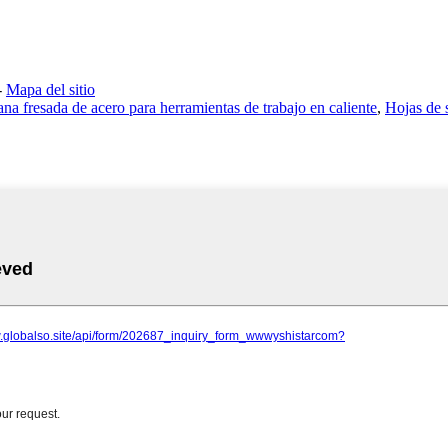
-
Mapa del sitio
ana fresada de acero para herramientas de trabajo en caliente
,
Hojas de s