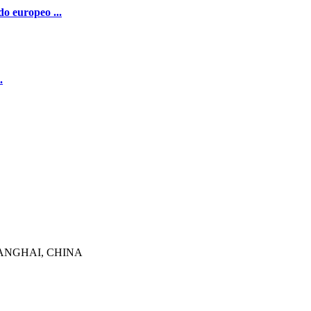
do europeo ...
.
HANGHAI, CHINA