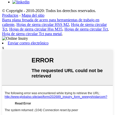
© Copyright - 2010-2020: Todos los derechos reservados.
Productos
-
Mapa del sitio
Barra plana fresada de acero para herramientas de trabajo en
caliente
,
Hojas de sierra circular HSS M2
,
Hoja de sierra circular
Tct
,
Hojas de sierra circular Hss M35
,
Hojas de sierra circular Tct
,
Hoja de sierra circular Tct para metal
,
Enviar correo electrónico
x