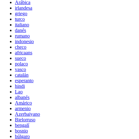
Arábica
irlandesa
griego
turco
italiano
danés
rumano
indonesio
checo
africaans
sueco
polaco
vasco
catalán
esperanto
hindi
Lao
albanés
Amárico
armenio
Azerbaiyano
Bielorruso
bengalí
bosnio
búlgaro