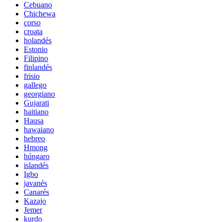
Cebuano
Chichewa
corso
croata
holandés
Estonio
Filipino
finlandés
frisio
gallego
georgiano
Gujarati
haitiano
Hausa
hawaiano
hebreo
Hmong
húngaro
islandés
Igbo
javanés
Canarés
Kazajo
Jemer
kurdo