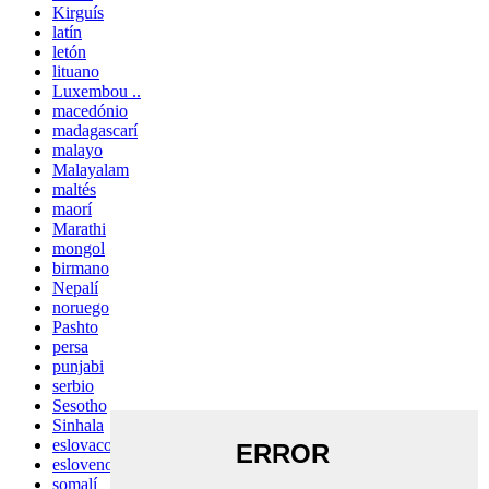
Kirguís
latín
letón
lituano
Luxembou ..
macedónio
madagascarí
malayo
Malayalam
maltés
maorí
Marathi
mongol
birmano
Nepalí
noruego
Pashto
persa
punjabi
serbio
Sesotho
Sinhala
eslovaco
esloveno
somalí