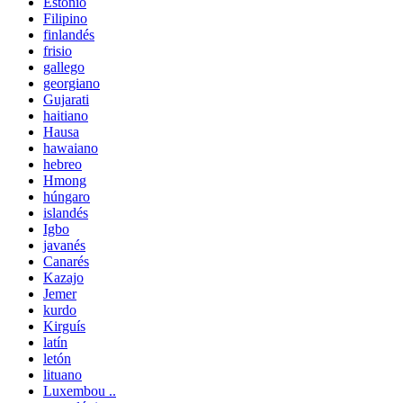
Estonio
Filipino
finlandés
frisio
gallego
georgiano
Gujarati
haitiano
Hausa
hawaiano
hebreo
Hmong
húngaro
islandés
Igbo
javanés
Canarés
Kazajo
Jemer
kurdo
Kirguís
latín
letón
lituano
Luxembou ..