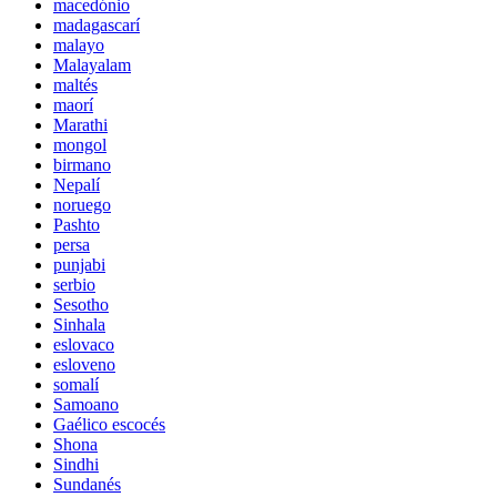
macedónio
madagascarí
malayo
Malayalam
maltés
maorí
Marathi
mongol
birmano
Nepalí
noruego
Pashto
persa
punjabi
serbio
Sesotho
Sinhala
eslovaco
esloveno
somalí
Samoano
Gaélico escocés
Shona
Sindhi
Sundanés