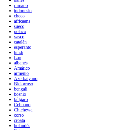
danés
rumano
indonesio
checo
africaans
sueco
polaco
vasco
catalán
esperanto
hindi
Lao
albanés
Amárico
armenio
Azerbaiyano
Bielorruso
bengalí
bosnio
búlgaro
Cebuano
Chichewa
corso
croata
holandés