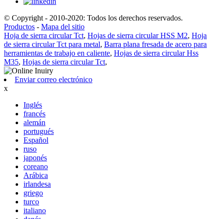
© Copyright - 2010-2020: Todos los derechos reservados.
Productos
-
Mapa del sitio
Hoja de sierra circular Tct
,
Hojas de sierra circular HSS M2
,
Hoja
de sierra circular Tct para metal
,
Barra plana fresada de acero para
herramientas de trabajo en caliente
,
Hojas de sierra circular Hss
M35
,
Hojas de sierra circular Tct
,
Enviar correo electrónico
x
Inglés
francés
alemán
portugués
Español
ruso
japonés
coreano
Arábica
irlandesa
griego
turco
italiano