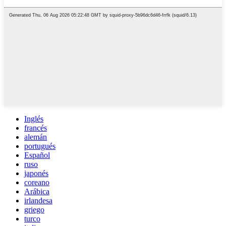
Inglés
francés
alemán
portugués
Español
ruso
japonés
coreano
Arábica
irlandesa
griego
turco