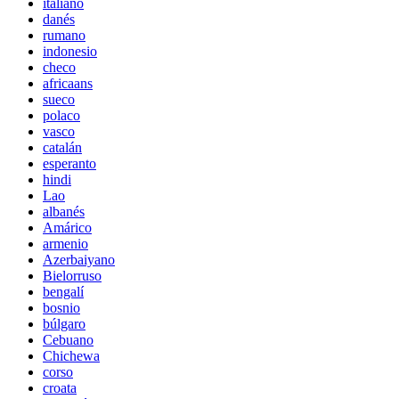
italiano
danés
rumano
indonesio
checo
africaans
sueco
polaco
vasco
catalán
esperanto
hindi
Lao
albanés
Amárico
armenio
Azerbaiyano
Bielorruso
bengalí
bosnio
búlgaro
Cebuano
Chichewa
corso
croata