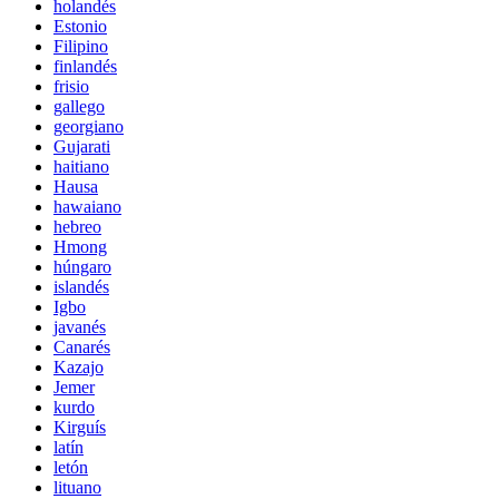
holandés
Estonio
Filipino
finlandés
frisio
gallego
georgiano
Gujarati
haitiano
Hausa
hawaiano
hebreo
Hmong
húngaro
islandés
Igbo
javanés
Canarés
Kazajo
Jemer
kurdo
Kirguís
latín
letón
lituano