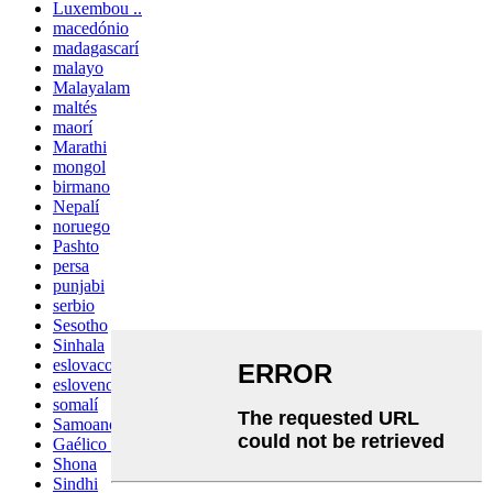
Luxembou ..
macedónio
madagascarí
malayo
Malayalam
maltés
maorí
Marathi
mongol
birmano
Nepalí
noruego
Pashto
persa
punjabi
serbio
Sesotho
Sinhala
eslovaco
esloveno
somalí
Samoano
Gaélico escocés
Shona
Sindhi