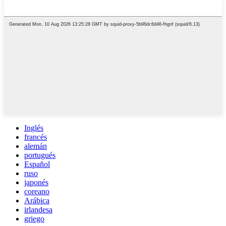
Inglés
francés
alemán
portugués
Español
ruso
japonés
coreano
Arábica
irlandesa
griego