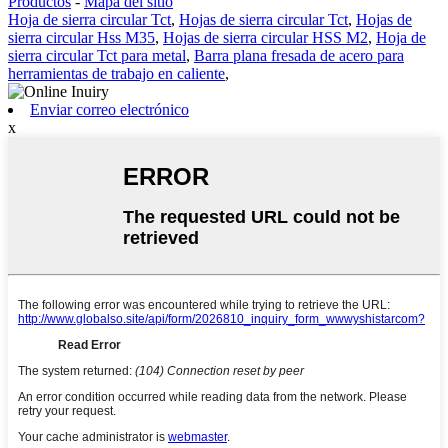
Productos
-
Mapa del sitio
Hoja de sierra circular Tct
,
Hojas de sierra circular Tct
,
Hojas de
sierra circular Hss M35
,
Hojas de sierra circular HSS M2
,
Hoja de
sierra circular Tct para metal
,
Barra plana fresada de acero para
herramientas de trabajo en caliente
,
Enviar correo electrónico
x