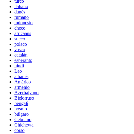
turco
italiano
danés
rumano
indonesio
checo
africaans
sueco
polaco
vasco
catalán
esperanto
hindi
Lao
albanés
Amárico
armenio
Azerbaiyano
Bielorruso
bengalí
bosnio
búlgaro
Cebuano
Chichewa
corso