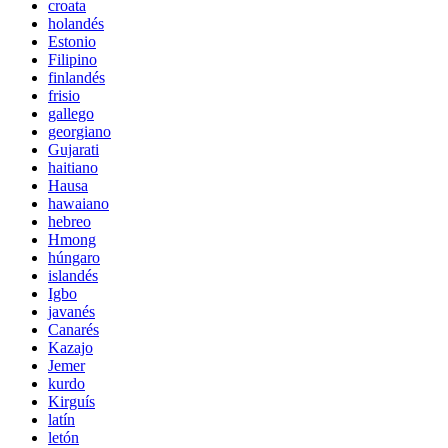
croata
holandés
Estonio
Filipino
finlandés
frisio
gallego
georgiano
Gujarati
haitiano
Hausa
hawaiano
hebreo
Hmong
húngaro
islandés
Igbo
javanés
Canarés
Kazajo
Jemer
kurdo
Kirguís
latín
letón