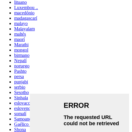
lituano
Luxembou ..
macedónio
madagascarí
malayo
Malayalam
maltés
maorí
Marathi
mongol
birmano
Nepalí
noruego
Pashto
persa
punjabi
serbio
Sesotho
Sinhala
eslovaco
esloveno
somalí
Samoano
Gaélico escocés
Shona