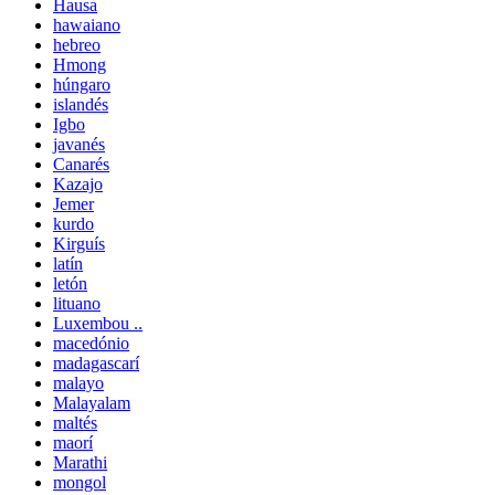
Hausa
hawaiano
hebreo
Hmong
húngaro
islandés
Igbo
javanés
Canarés
Kazajo
Jemer
kurdo
Kirguís
latín
letón
lituano
Luxembou ..
macedónio
madagascarí
malayo
Malayalam
maltés
maorí
Marathi
mongol