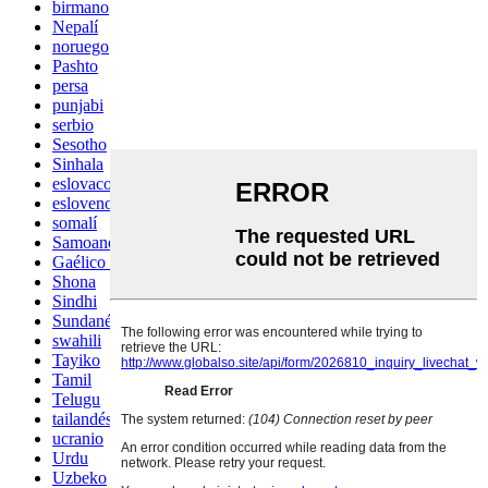
birmano
Nepalí
noruego
Pashto
persa
punjabi
serbio
Sesotho
Sinhala
eslovaco
esloveno
somalí
Samoano
Gaélico escocés
Shona
Sindhi
Sundanés
swahili
Tayiko
Tamil
Telugu
tailandés
ucranio
Urdu
Uzbeko