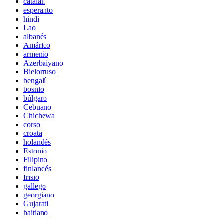
catalán
esperanto
hindi
Lao
albanés
Amárico
armenio
Azerbaiyano
Bielorruso
bengalí
bosnio
búlgaro
Cebuano
Chichewa
corso
croata
holandés
Estonio
Filipino
finlandés
frisio
gallego
georgiano
Gujarati
haitiano