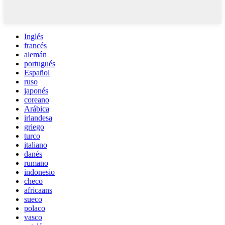
Inglés
francés
alemán
portugués
Español
ruso
japonés
coreano
Arábica
irlandesa
griego
turco
italiano
danés
rumano
indonesio
checo
africaans
sueco
polaco
vasco