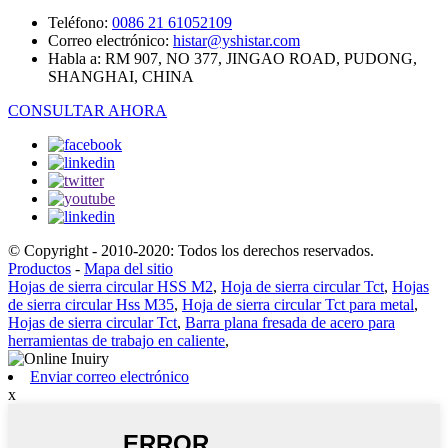
Teléfono:
0086 21 61052109
Correo electrónico:
histar@yshistar.com
Habla a:
RM 907, NO 377, JINGAO ROAD, PUDONG,
SHANGHAI, CHINA
CONSULTAR AHORA
© Copyright - 2010-2020: Todos los derechos reservados.
Productos
-
Mapa del sitio
Hojas de sierra circular HSS M2
,
Hoja de sierra circular Tct
,
Hojas
de sierra circular Hss M35
,
Hoja de sierra circular Tct para metal
,
Hojas de sierra circular Tct
,
Barra plana fresada de acero para
herramientas de trabajo en caliente
,
Enviar correo electrónico
x