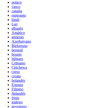
polaco
vasco
catalán
esperanto
hindi
Lao
albanés
Amárico
armenio
Azerbaiyano
Bielorruso
bengalí
bosnio
búlgaro
Cebuano
Chichewa
corso
croata
holandés
Estonio
Filipino
finlandés
frisio
gallego
georgiano