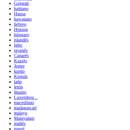
Gujarati
haitiano
Hausa
hawaiano
hebreo
Hmong
húngaro
islandés
Igbo
javanés
Canarés
Kazajo
Jemer
kurdo
Kirguís
latín
letón
lituano
Luxembou ..
macedónio
madagascarí
malayo
Malayalam
maltés
maorí