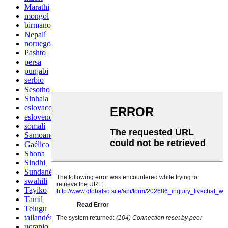
Marathi
mongol
birmano
Nepalí
noruego
Pashto
persa
punjabi
serbio
Sesotho
Sinhala
eslovaco
esloveno
somalí
Samoano
Gaélico escocés
Shona
Sindhi
Sundanés
swahili
Tayiko
Tamil
Telugu
tailandés
ucranio