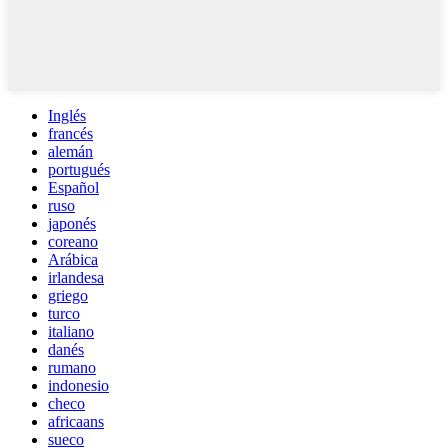
Inglés
francés
alemán
portugués
Español
ruso
japonés
coreano
Arábica
irlandesa
griego
turco
italiano
danés
rumano
indonesio
checo
africaans
sueco