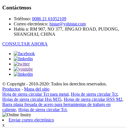
Contáctenos
Teléfono:
0086 21 61052109
Correo electrónico:
histar@yshistar.com
Habla a:
RM 907, NO 377, JINGAO ROAD, PUDONG,
SHANGHAI, CHINA
CONSULTAR AHORA
© Copyright - 2010-2020: Todos los derechos reservados.
Productos
-
Mapa del sitio
Hoja de sierra circular Tct para metal
,
Hoja de sierra circular Tct
,
Hojas de sierra circular Hss M35
,
Hojas de sierra circular HSS M2
,
Barra plana fresada de acero para herramientas de trabajo en
caliente
,
Hojas de sierra circular Tct
,
Enviar correo electrónico
x