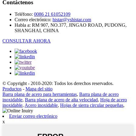
Contáctenos
Teléfono:
0086 21 61052109
Correo electrónico:
histar@yshistar.com
Habla a:
RM 907, NO.377, JINGAO ROAD, PUDONG,
SHANGHAI, CHINA
CONSULTAR AHORA
© Copyright - 2010-2020: Todos los derechos reservados.
Productos
-
Mapa del sitio
Barra plana de acero para herramientas
,
Barra plana de acero
inoxidable
,
Barra plana de acero de alta velocidad
,
Hoja de acero
inoxidable
,
Acero inoxidable
,
Hojas de sierra circular pequeñas
,
Enviar correo electrónico
x