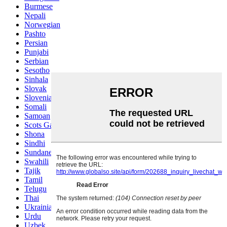
Burmese
Nepali
Norwegian
Pashto
Persian
Punjabi
Serbian
Sesotho
Sinhala
Slovak
Slovenian
Somali
Samoan
Scots Gaelic
Shona
Sindhi
Sundanese
Swahili
Tajik
Tamil
Telugu
Thai
Ukrainian
Urdu
Uzbek