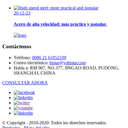
20-12-23
Acero de alta velocidad: más práctico y popular.
Contáctenos
Teléfono:
0086 21 61052109
Correo electrónico:
histar@yshistar.com
Habla a:
RM 907, NO.377, JINGAO ROAD, PUDONG,
SHANGHAI, CHINA
CONSULTAR AHORA
© Copyright - 2010-2020: Todos los derechos reservados.
Productos
-
Mapa del sitio