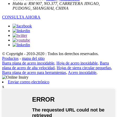
Habla a:
RM 907, NO.377, CARRETERA JINGAO,
PUDONG, SHANGHAI, CHINA
CONSULTA AHORA
© Copyright - 2010-2020 : Todos los derechos reservados.
Productos
-
mapa del sitio
Barra plana de acero inoxidable
,
Hoja de acero inoxidable
,
Barra
plana de acero de alta velocidad
,
Hojas de sierra circular pequeñas
,
Barra plana de acero para herramientas
,
Acero inoxidable
,
Enviar correo electrónico
x