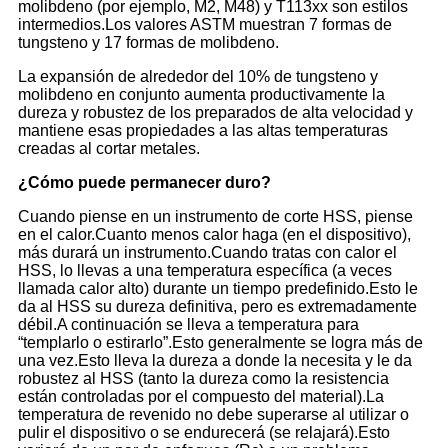
molibdeno (por ejemplo, M2, M48) y T113xx son estilos
intermedios.Los valores ASTM muestran 7 formas de
tungsteno y 17 formas de molibdeno.
La expansión de alrededor del 10% de tungsteno y
molibdeno en conjunto aumenta productivamente la
dureza y robustez de los preparados de alta velocidad y
mantiene esas propiedades a las altas temperaturas
creadas al cortar metales.
¿Cómo puede permanecer duro?
Cuando piense en un instrumento de corte HSS, piense
en el calor.Cuanto menos calor haga (en el dispositivo),
más durará un instrumento.Cuando tratas con calor el
HSS, lo llevas a una temperatura específica (a veces
llamada calor alto) durante un tiempo predefinido.Esto le
da al HSS su dureza definitiva, pero es extremadamente
débil.A continuación se lleva a temperatura para
“templarlo o estirarlo”.Esto generalmente se logra más de
una vez.Esto lleva la dureza a donde la necesita y le da
robustez al HSS (tanto la dureza como la resistencia
están controladas por el compuesto del material).La
temperatura de revenido no debe superarse al utilizar o
pulir el dispositivo o se endurecerá (se relajará).Esto