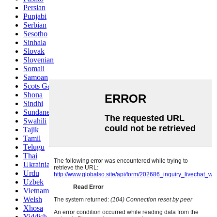
Persian
Punjabi
Serbian
Sesotho
Sinhala
Slovak
Slovenian
Somali
Samoan
Scots Gaelic
Shona
Sindhi
Sundanese
Swahili
Tajik
Tamil
Telugu
Thai
Ukrainian
Urdu
Uzbek
Vietnamese
Welsh
Xhosa
Yiddish